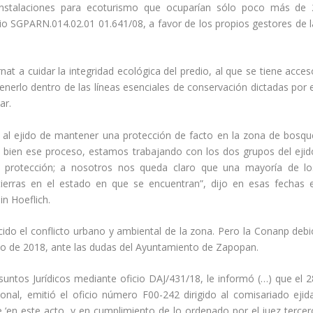
 instalaciones para ecoturismo que ocuparían sólo poco más de 
io SGPARN.014.02.01 01.641/08, a favor de los propios gestores de l
t a cuidar la integridad ecológica del predio, al que se tiene acces
tenerlo dentro de las líneas esenciales de conservación dictadas por e
ar.
al ejido de mantener una protección de facto en la zona de bosqu
e bien ese proceso, estamos trabajando con los dos grupos del ejid
a protección; a nosotros nos queda claro que una mayoría de lo
tierras en el estado en que se encuentran”, dijo en esas fechas e
in Hoeflich.
do el conflicto urbano y ambiental de la zona. Pero la Conanp debi
nio de 2018, ante las dudas del Ayuntamiento de Zapopan.
Asuntos Jurídicos mediante oficio DAJ/431/18, le informó (…) que el 2
nal, emitió el oficio número F00-242 dirigido al comisariado ejida
 ‘en este acto, y en cumplimiento de lo ordenado por el juez tercer