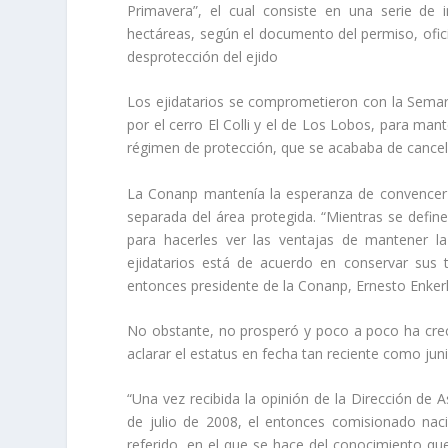
Primavera”, el cual consiste en una serie de
hectáreas, según el documento del permiso, ofic
desprotección del ejido
Los ejidatarios se comprometieron con la Semarna
por el cerro El Colli y el de Los Lobos, para man
régimen de protección, que se acababa de cancel
La Conanp mantenía la esperanza de convencer 
separada del área protegida. “Mientras se defin
para hacerles ver las ventajas de mantener l
ejidatarios está de acuerdo en conservar sus 
entonces presidente de la Conanp, Ernesto Enkerl
No obstante, no prosperó y poco a poco ha creci
aclarar el estatus en fecha tan reciente como ju
“Una vez recibida la opinión de la Dirección de 
de julio de 2008, el entonces comisionado nacio
referido, en el que se hace del conocimiento que