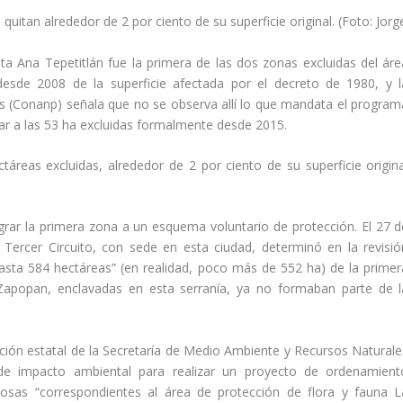
tan alrededor de 2 por ciento de su superficie original. (Foto: Jorg
ta Ana Tepetitlán fue la primera de las dos zonas excluidas del áre
esde 2008 de la superficie afectada por el decreto de 1980, y l
s (Conanp) señala que no se observa allí lo que mandata el program
lar a las 53 ha excluidas formalmente desde 2015.
reas excluidas, alrededor de 2 por ciento de su superficie origina
rar la primera zona a un esquema voluntario de protección. El 27 d
 Tercer Circuito, con sede en esta ciudad, determinó en la revisió
asta 584 hectáreas” (en realidad, poco más de 552 ha) de la primer
 Zapopan, enclavadas en esta serranía, ya no formaban parte de l
gación estatal de la Secretaría de Medio Ambiente y Recursos Naturale
 de impacto ambiental para realizar un proyecto de ordenamient
scosas “correspondientes al área de protección de flora y fauna L