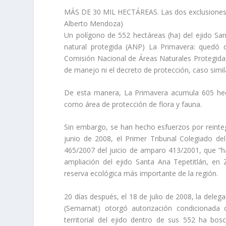
MÁS DE 30 MIL HECTÁREAS. Las dos exclusiones qui
Alberto Mendoza)
Un polígono de 552 hectáreas (ha) del ejido San
natural protegida (ANP) La Primavera: quedó d
Comisión Nacional de Áreas Naturales Protegida
de manejo ni el decreto de protección, caso simi
De esta manera, La Primavera acumula 605 hectá
como área de protección de flora y fauna.
Sin embargo, se han hecho esfuerzos por reinteg
junio de 2008, el Primer Tribunal Colegiado del
465/2007 del juicio de amparo 413/2001, que “h
ampliación del ejido Santa Ana Tepetitlán, en
reserva ecológica más importante de la región.
20 días después, el 18 de julio de 2008, la dele
(Semarnat) otorgó autorización condicionada
territorial del ejido dentro de sus 552 ha bo