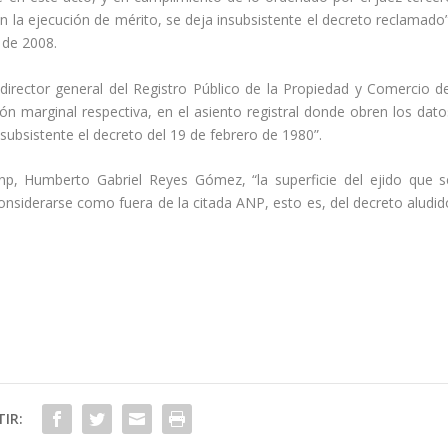
en la ejecución de mérito, se deja insubsistente el decreto reclamado”
o de 2008.
l director general del Registro Público de la Propiedad y Comercio de
ión marginal respectiva, en el asiento registral donde obren los dato
nsubsistente el decreto del 19 de febrero de 1980”.
anp, Humberto Gabriel Reyes Gómez, “la superficie del ejido que s
nsiderarse como fuera de la citada ANP, esto es, del decreto aludid
IR: