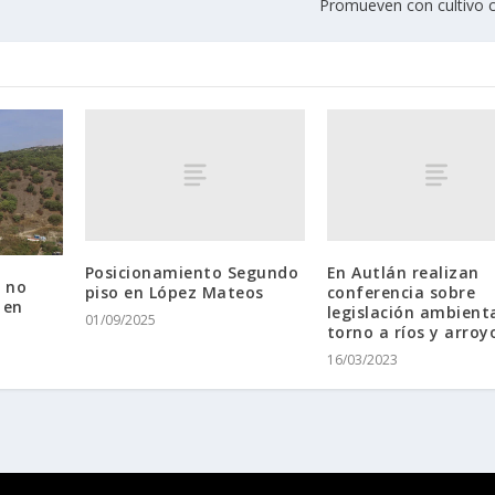
Promueven con cultivo
Posicionamiento Segundo
En Autlán realizan
 no
piso en López Mateos
conferencia sobre
 en
legislación ambient
01/09/2025
l
torno a ríos y arroy
16/03/2023