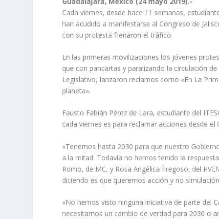
Guadalajara, México (24 mayo 2019).-
Cada viernes, desde hace 11 semanas, estudiante
han acudido a manifestarse al Congreso de Jalisco
con su protesta frenaron el tráfico.
En las primeras movilizaciones los jóvenes prot
que con pancartas y paralizando la circulación de 
Legislativo, lanzaron reclamos como «En La Prima
planeta».
Fausto Fabián Pérez de Lara, estudiante del ITES
cada viernes es para reclamar acciones desde el
«Tenemos hasta 2030 para que nuestro Gobierno,
a la mitad. Todavía no hemos tenido la respuest
Romo, de MC, y Rosa Angélica Fregoso, del PVEM
diciendo es que queremos acción y no simulación»
«No hemos visto ninguna iniciativa de parte del 
necesitamos un cambio de verdad para 2030 o an