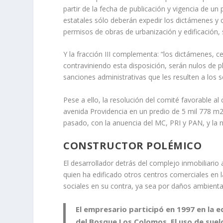
partir de la fecha de publicación y vigencia de u
estatales sólo deberán expedir los dictámenes y ce
permisos de obras de urbanización y edificación, 
Y la fracción III complementa: “los dictámenes, ce
contraviniendo esta disposición, serán nulos de 
sanciones administrativas que les resulten a los s
Pese a ello, la resolución del comité favorable 
avenida Providencia en un predio de 5 mil 778 m2,
pasado, con la anuencia del MC, PRI y PAN, y la 
CONSTRUCTOR POLÉMICO
El desarrollador detrás del complejo inmobiliario
quien ha edificado otros centros comerciales en
sociales en su contra, ya sea por daños ambient
El empresario participó en 1997 en la ed
del Bosque Los Colomos. El uso de suel