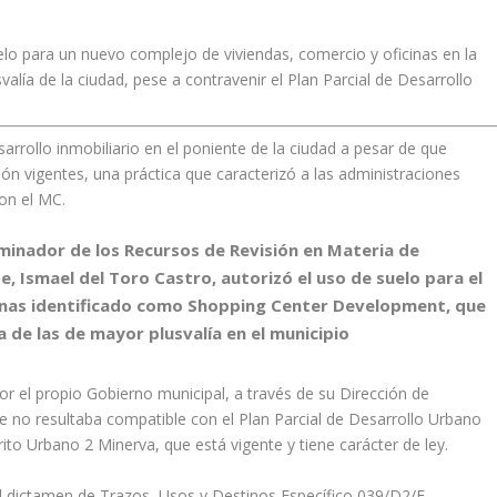
elo para un nuevo complejo de viviendas, comercio y oficinas en la
alía de la ciudad, pese a contravenir el Plan Parcial de Desarrollo
rrollo inmobiliario en el poniente de la ciudad a pesar de que
ón vigentes, una práctica que caracterizó a las administraciones
con el MC.
minador de los Recursos de Revisión en Materia de
e, Ismael del Toro Castro, autorizó el uso de suelo para el
cinas identificado como Shopping Center Development, que
a de las de mayor plusvalía en el municipio
or el propio Gobierno municipal, a través de su Dirección de
 no resultaba compatible con el Plan Parcial de Desarrollo Urbano
ito Urbano 2 Minerva, que está vigente y tiene carácter de ley.
el dictamen de Trazos, Usos y Destinos Específico 039/D2/E-