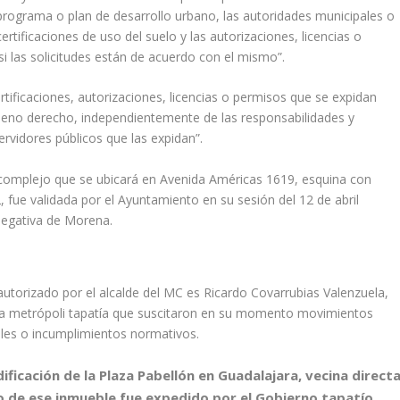
n programa o plan de desarrollo urbano, las autoridades municipales o
rtificaciones de uso del suelo y las autorizaciones, licencias o
si las solicitudes están de acuerdo con el mismo”.
rtificaciones, autorizaciones, licencias o permisos que se expidan
pleno derecho, independientemente de las responsabilidades y
ervidores públicos que las expidan”.
al complejo que se ubicará en Avenida Américas 1619, esquina con
 fue validada por el Ayuntamiento en su sesión del 12 de abril
negativa de Morena.
 autorizado por el alcalde del MC es Ricardo Covarrubias Valenzuela,
 la metrópoli tapatía que suscitaron en su momento movimientos
ales o incumplimientos normativos.
ificación de la Plaza Pabellón en Guadalajara, vecina direct
o de ese inmueble fue expedido por el Gobierno tapatío