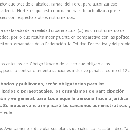
or que preside el alcalde, Ismael del Toro, para autorizar ese
rovidencia Norte, es que esta norma no ha sido actualizada por el
cias con respecto a otros instrumentos.
tra desfasado de la realidad urbana actual (…) es un instrumento de
ad, por lo que resulta incongruente en comparativa con las política
itorial emanadas de la Federación, la Entidad Federativa y del propi
tos artículos del Código Urbano de Jalisco que obligan a las
s, pues lo contrario amerita sanciones inclusive penales, como el 127
bados y publicados, serán obligatorios para las
lizados o paraestatales, los organismos de participación
ión y en general, para toda aquella persona física o jurídica
s. Su inobservancia implicará las sanciones administrativas 
tículo
os Ayuntamientos de violar sus planes parciales. La fracción I dice: “a