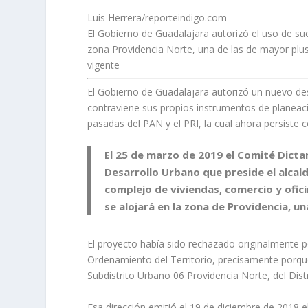
Luis Herrera/reporteindigo.com
El Gobierno de Guadalajara autorizó el uso de su
zona Providencia Norte, una de las de mayor plusv
vigente
El Gobierno de Guadalajara autorizó un nuevo desa
contraviene sus propios instrumentos de planeaci
pasadas del PAN y el PRI, la cual ahora persiste 
El 25 de marzo de 2019 el Comité Dicta
Desarrollo Urbano que preside el alcald
complejo de viviendas, comercio y ofi
se alojará en la zona de Providencia, un
El proyecto había sido rechazado originalmente p
Ordenamiento del Territorio, precisamente porque
Subdistrito Urbano 06 Providencia Norte, del Distr
Esa dirección emitió el 19 de diciembre de 2018 