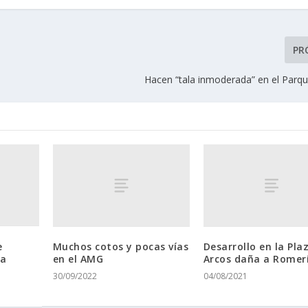
PR
Hacen “tala inmoderada” en el Parq
e
Muchos cotos y pocas vías
Desarrollo en la Pla
la
en el AMG
Arcos daña a Romer
30/09/2022
04/08/2021