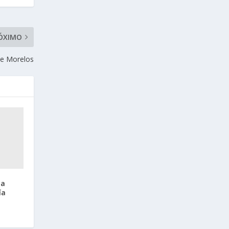
ÓXIMO
ue Morelos
za
ía