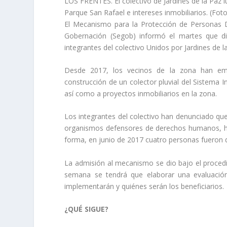
LOS FRENTES. El colectivo de Jardines de la Paz l
Parque San Rafael e intereses inmobiliarios. (Fo
El Mecanismo para la Protección de Personas 
Gobernación (Segob) informó el martes que dio
integrantes del colectivo Unidos por Jardines de 
Desde 2017, los vecinos de la zona han em
construcción de un colector pluvial del Sistema In
así como a proyectos inmobiliarios en la zona.
Los integrantes del colectivo han denunciado que
organismos defensores de derechos humanos, han
forma, en junio de 2017 cuatro personas fueron de
La admisión al mecanismo se dio bajo el procedim
semana se tendrá que elaborar una evaluación
implementarán y quiénes serán los beneficiarios.
¿QUÉ SIGUE?