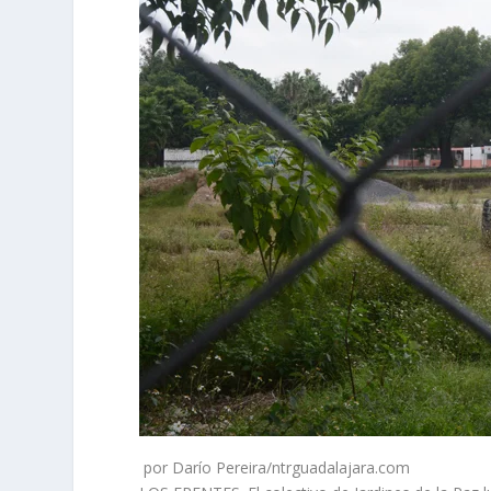
por Darío Pereira/ntrguadalajara.com