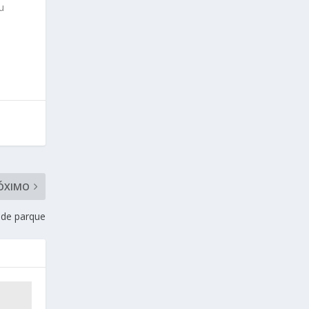
u
ÓXIMO
 de parque