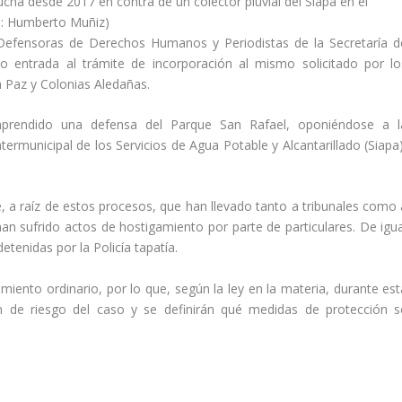
ucha desde 2017 en contra de un colector pluvial del Siapa en el
to: Humberto Muñiz)
Defensoras de Derechos Humanos y Periodistas de la Secretaría d
 entrada al trámite de incorporación al mismo solicitado por lo
la Paz y Colonias Aledañas.
prendido una defensa del Parque San Rafael, oponiéndose a l
termunicipal de los Servicios de Agua Potable y Alcantarillado (Siapa)
, a raíz de estos procesos, que han llevado tanto a tribunales como 
 sufrido actos de hostigamiento por parte de particulares. De igua
tenidas por la Policía tapatía.
iento ordinario, por lo que, según la ley en la materia, durante est
 de riesgo del caso y se definirán qué medidas de protección s