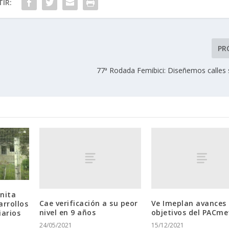
IR:
PR
77ª Rodada Femibici: Diseñemos calles 
nita
Cae verificación a su peor
Ve Imeplan avances 
arrollos
nivel en 9 años
objetivos del PACme
iarios
24/05/2021
15/12/2021