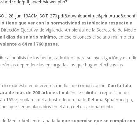
r-shortcode/pdfjs/web/viewer.php?
L_28_jun_13ACM_SOT_270.pdf&download=true&print=true&openfi
ió tiene que ver con la normatividad establecida respecto a
a Dirección Ejecutiva de Vigilancia Ambiental de la Secretaría de Medio
il días de salario mínimo,
en ese entonces el salario mínimo era
valente a 64 mil 760 pesos.
ibe al análisis de los hechos admitidos para su investigación y estudi
serán las dependencias encargadas las que hagan efectivas las
on lo expuesto en diferentes medios de comunicación.
Con la tala
ara de más de 200 árboles
también se solicitó la reposición del
tarán 165 ejemplares del arbusto denominado Retama Sphaerocarpa,
ines que serían plantados en el área del estacionamiento.
ón de Medio Ambiente tapatía
la que supervise que se cumpla con