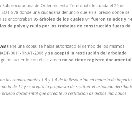
a Subprocuraduría de Ordenamiento Territorial efectuada el 26 de
9-SOT-878 donde una ciudadana denunció que en el predio donde se
co se encontraban
95 árboles de los cuales 81 fueron talados y 1
s de polvo y ruido por los trabajos de construcción fuera de
LAB
tiene una copia, se había autorizado el derribo de los mismos
a NADF-0011-RNAT-2006 y
se aceptó la restitución del arbolado
rgo, de acuerdo con el dictamen
no se tiene registro documental
 con las condicionantes 1.5 y 1.6 de la Resolución en materia de Impacto
a poda de 14 y se aceptó la propuesta de restituir el arbolado derribad
 prueba documental que acredite la restitución de dichos individuos