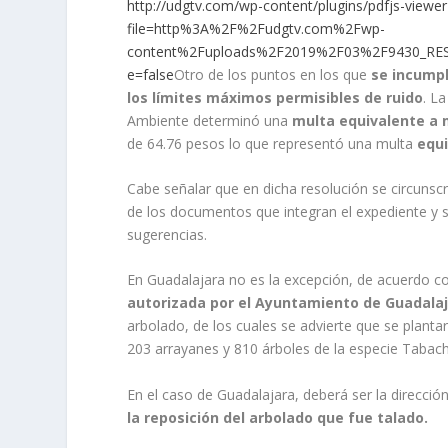
http://udgtv.com/wp-content/plugins/pdfjs-viewe
file=http%3A%2F%2Fudgtv.com%2Fwp-
content%2Fuploads%2F2019%2F03%2F9430_RESO
e=false
Otro de los puntos en los que
se incumpl
los límites máximos permisibles de ruido
. L
Ambiente determinó una
multa equivalente a m
de 64.76 pesos lo que representó una multa
equi
Cabe señalar que en dicha resolución se circunscr
de los documentos que integran el expediente y 
sugerencias.
En Guadalajara no es la excepción, de acuerdo c
autorizada por el Ayuntamiento de Guadalaj
arbolado, de los cuales se advierte que se plan
203 arrayanes y 810 árboles de la especie Tabach
En el caso de Guadalajara, deberá ser la direcci
la reposición del arbolado que fue talado.